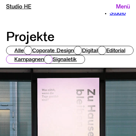
Home
Menü
Studio HE
Studio HE
Projekte
Studio
Projekte
Alle
Coporate Design
Digital
Editorial
Kampagnen
Signaletik